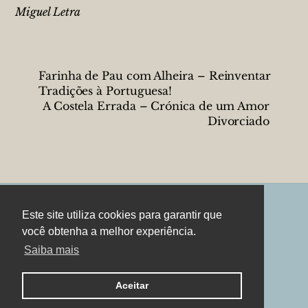
Miguel Letra
Farinha de Pau com Alheira – Reinventar
Tradições à Portuguesa!
A Costela Errada – Crónica de um Amor
Divorciado
Este site utiliza cookies para garantir que
Twitter
YouTube
Pinterest
Back
você obtenha a melhor experiência.
To
Saiba mais
Top
©
Miguel Letra
2026
Copyright. All Rights Reserved.
Aceitar