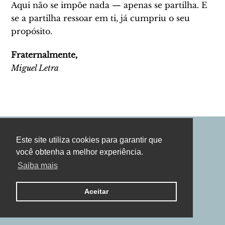
Aqui não se impõe nada — apenas se partilha. E
se a partilha ressoar em ti, já cumpriu o seu
propósito.
Fraternalmente,
Miguel Letra
Este site utiliza cookies para garantir que
Twitter
YouTube
Pinterest
Back
você obtenha a melhor experiência.
To
Saiba mais
Top
©
Miguel Letra
2026
Copyright. All Rights Reserved.
Aceitar