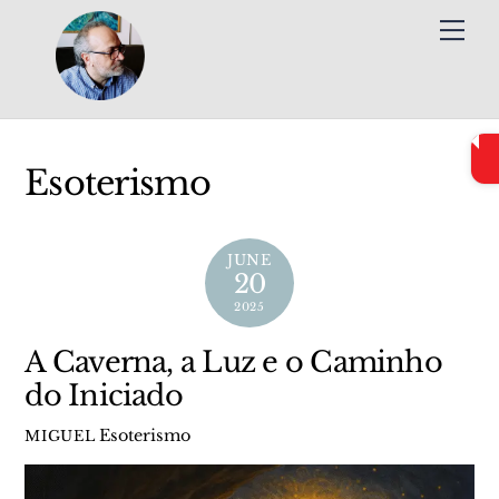
Skip
Me
to
content
Esoterismo
JUNE
20
2025
A Caverna, a Luz e o Caminho
do Iniciado
Esoterismo
MIGUEL